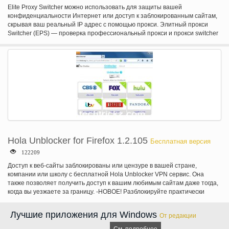
Elite Proxy Switcher можно использовать для защиты вашей
конфиденциальности Интернет или доступ к заблокированным сайтам,
скрывая ваш реальный IP адрес с помощью прокси. Элитный прокси
Switcher (EPS) — проверка профессиональный прокси и прокси switcher
для браузеров. Он может проверить детали (скорость, анонимность,
страна и является ли шлюз ssl, опасные или codeen/planetlab) прокси-
сервера и автоматически изменить параметры прокси-сервера вашего
браузера (Internet Explorer или Mozilla Firefox). Кроме того EPS-это
клиентская программа My прокси-службы списков. Вы можете легко и
быстро получить ежедневно свежий список прокси из прокси-My всего
одним кликом. Элитный прокси Switcher основные особенности: *
Проверка прокси: профессионально проверить сведения о прокси для
вас. * Прокси Switcher: автоматически измените параметры прокси-
сервера вашего браузера. * Прокси Downloader: получите ежедневно
свежие прокси из EPS если вы подписаться на наш список услуг. *
Прокси менеджер: легко поддерживать список личных прокси по EPS.
Hola Unblocker for Firefox 1.2.105
Бесплатная версия
122209
Доступ к веб-сайты заблокированы или цензуре в вашей стране,
компании или школу с бесплатной Hola Unblocker VPN сервис. Она
также позволяет получить доступ к вашим любимым сайтам даже тогда,
когда вы уезжаете за границу. -НОВОЕ! Разблокируйте практически
любой сайт с новой функцией «Меню»! Перейдите к веб-сайту,
щелкните значок Hola и выбрать страну, которую вы хотите
Лучшие приложения для Windows
От редакции
путешествовать с! -Поиск и добавить больше сайтов на странице
параметров Голя является поставщиком VPN Unblocker технология,