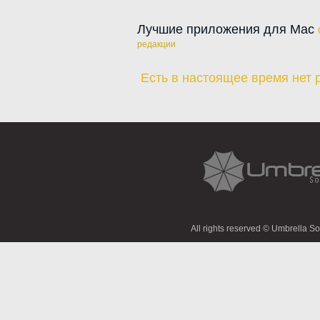
есть движется иг
видеть это неул
Лучшие приложения для Mac
ваши собственны
редакции
Луной с двумя б
один пакет. Бес
Пасьянс Вегас, С
Есть в настоящее время нет 
Королевский пар
Кэнфилд, костюм 
пасьянса пиков, 
Bisley и миссис 
полной палубой 
часы, Немецкие 
слепые мыши, осм
Австралийский т
пакет добавляет 
The Fan, супер ц
терпение, замки
игры, восемь Off
All rights reserved © Umbrella S
Леди Джейн и Zer