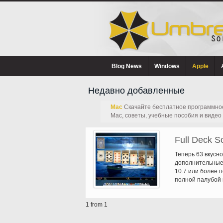
Blog News
Windows
Apple
Недавно добавленные
Mac
Скачайте бесплатное программное
Mac, советы, учебные пособия и видео 
Full Deck So
Теперь 63 вкусн
дополнительные 
10.7 или более 
полной палубой 
использовании п
различных вариа
1 from 1
самых опытных г
сколько часов вы
Однозначно смар