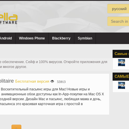
Android
Windows Phone
Blackberry
Symbian
Самые 
 обеспечение. Сейф и 100% вирусов. Откройте приложения для
и многое другое.
САМЫЕ
litaire
Бесплатная версия
55913
о Восхитительный пасьянс игры для Mac! Новые игры и
анимационные обои доступны как In-App-покупки на Mac OS X
поздней версии. Дизайн Mac и пасьянс, любящая мама и дочь,
пасьянса это красивая карточная игра с простой в
ользовательский интерфейс. Шестьдесят три однозначно
нтов пасьянса, не видел во многих других играх держать даже
уру заняты. Статистика для каждой игры, пусть вы знаете,
 играли, игры, вы выиграли и ваш высокий балл для этой игры.
т-три уровня подсказку системы позволяет вам знать, если