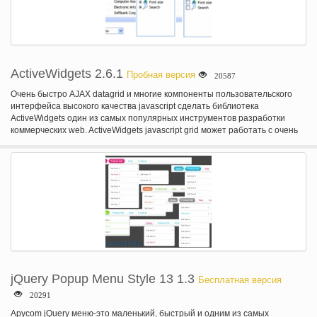
ActiveWidgets 2.6.1
Пробная версия
20587
Очень быстро AJAX datagrid и многие компоненты пользовательского
интерфейса высокого качества javascript сделать библиотека
ActiveWidgets один из самых популярных инструментов разработки
коммерческих web. ActiveWidgets javascript grid может работать с очень
большими наборами данных на стороне клиента без потери скорости и
поддерживает сложные визуальные макеты (фиксированные столбцы,
несколько колонтитулы) и полный набор операций пользовательского
интерфейса (сортировка, изменение размера, редактирование).
jQuery Popup Menu Style 13 1.3
Бесплатная версия
20291
Apycom jQuery меню-это маленький, быстрый и одним из самых