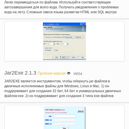
Легко перемещаться по файлам. Используйте соответствующие
автозавершения для всего кода. Получать уведомления о проблемах
кода на лету. Сложные смеси языка разметки HTML или SQL внутри
JavaScript? Проверьте, как современных IDE, такие как WebStorm
обрабатывает это.
Jar2Exe 2.1.3
Пробная версия
19554
JAR2EXE является инструментом, чтобы обернуть jar-файлов в
двоичные исполняемые файлы для Windows, Linux и Mac. 1) он
поддерживает для создания 32 бит, 64 бит и универсальных двоичных
файлов exe. 2) он поддерживает для создания 3 типа exe-файлов
(консоль, windows и служба). 3) он поддерживает класс файлы защиты,
которая будет защищать от извлекаемых файлов классов. 4) его можно
обернуть зависящих jar-файлов в один exe-файл. 5) есть мастер режим
и режим командной строки для запуска.