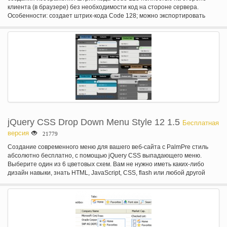
клиента (в браузере) без необходимости код на стороне сервера.
Особенности: создает штрих-кода Code 128; можно экспортировать
холст или в объект Image; можно задать размер, поля; поддерживает A,
B, C и автоматического кодирования; поддерживает текст заголовка с
регулируемым шрифт, размер шрифта, цвет шрифта и позиции.
jQuery CSS Drop Down Menu Style 12 1.5
Бесплатная
версия
21779
Создание современного меню для вашего веб-сайта с PalmPre стиль
абсолютно бесплатно, с помощью jQuery CSS выпадающего меню.
Выберите один из 6 цветовых схем. Вам не нужно иметь каких-либо
дизайн навыки, знать HTML, JavaScript, CSS, flash или любой другой
кодировки, без фотошопа и редактирования изображений. Используйте
готовый к использованию jQuery CSS выпадающего меню! Одна вещь
вам нужно сделать это написать собственные заголовки и ссылки. Это
jQuery css выпадающего меню будет работать также даже javascript
выключен.