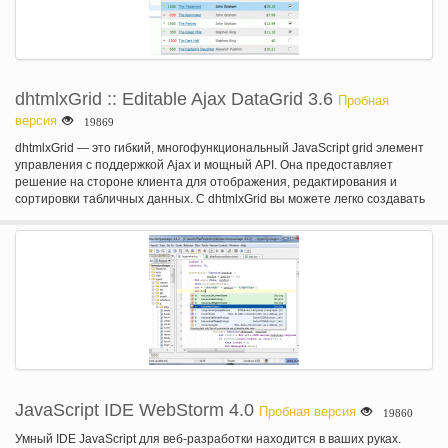
dhtmlxGrid :: Editable Ajax DataGrid 3.6
Пробная
версия
19869
dhtmlxGrid — это гибкий, многофункциональный JavaScript grid элемент
управления с поддержкой Ajax и мощный API. Она предоставляет
решение на стороне клиента для отображения, редактирования и
сортировки табличных данных. С dhtmlxGrid вы можете легко создавать
динамические таблицы с перетаскиваемые колоннами, фиксированная
многострочные заголовки, несколько типов клеток, фильтрация, Поиск и
группировка возможностей. Смарт-рендеринга и разбиения на
страницы поддержки позволяют этой сетки для эффективной работы с
большими наборами данных.
JavaScript IDE WebStorm 4.0
Пробная версия
19860
Умный IDE JavaScript для веб-разработки находится в ваших руках.