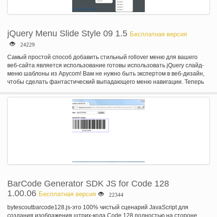
jQuery Menu Slide Style 09 1.5
Бесплатная версия
24229
Самый простой способ добавить стильный rollover меню для вашего
веб-сайта является использование готовы использовать jQuery слайд-
меню шаблоны из Apycom! Вам не нужно быть экспертом в веб-дизайн,
чтобы сделать фантастический выпадающего меню навигации. Теперь
вы можете легко сделать профессионально построен выпадающего
меню с прохладной скольжения эффекты. Выпадающее меню с
неограниченным количеством уровней подменю-это отличный способ
разместить много информации на странице без потери удобства.
BarCode Generator SDK JS for Code 128
1.00.06
Бесплатная версия
22344
bytescoutbarcode128.js-это 100% чистый сценарий JavaScript для
создания изображения штрих-кода Code 128 полностью на стороне