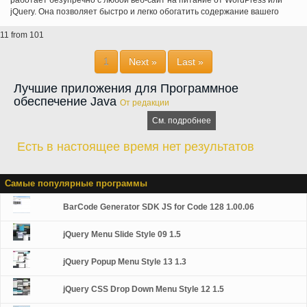
работает безупречно с любой веб-сайт на питание от WordPress или
jQuery. Она позволяет быстро и легко обогатить содержание вашего
сайта, добавляя текст, изображения, аудио или видео из местных
11 from 101
источников и внешние, такие как Flickr или YouTube. Лучше всего
расширение является бесплатным для личного использования.
1
Next »
Last »
Лучшие приложения для Программное
обеспечение Java
От редакции
См. подробнее
Есть в настоящее время нет результатов
Самые популярные программы
BarCode Generator SDK JS for Code 128 1.00.06
jQuery Menu Slide Style 09 1.5
jQuery Popup Menu Style 13 1.3
jQuery CSS Drop Down Menu Style 12 1.5