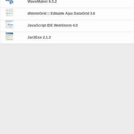
WaveMaker 6.5.2
dhtmlxGrid :: Editable Ajax DataGrid 3.6
JavaScript IDE WebStorm 4.0
Jar2Exe 2.1.3
About Us
Legal information
Contact Us