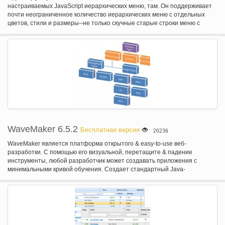
настраиваемых JavaScript иерархических меню, там. Он поддерживает
почти неограниченное количество иерархических меню с отдельных
цветов, стили и размеры--не только скучные старые строки меню с
одного уровня, одно цвет поп выходы. Также включены прохладный
меню/эффекты анимации. Это меню может работать как чистый CSS
всплывающего меню; Существует не JavaScript используется для
всплывающие окна.
WaveMaker 6.5.2
Бесплатная версия
20236
WaveMaker является платформа открытого & easy-to-use веб-
разработки. С помощью его визуальной, перетащите & падение
инструменты, любой разработчик может создавать приложения с
минимальными кривой обучения. Создает стандартный Java-
приложений с 98% меньше кода. RAD визуальный инструмент,
основанный на Весна/Hibernate/додзё. WaveMaker приложения облако-
готовы и можно развернуть для Amazon EC2 и Rackspace. WaveMaker
подперто 29000 сильный разработчик сообщества.