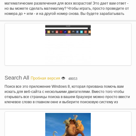
математические развлечения для всех возрастов! Это дает вам ответ -
но вы можете сделать математику? Чтобы играть, просто проведите от
номера до + или - и на другой номер снова. Вы будете зарабатывать
звезды, если он добавляет к любой из данного ответов. Можно
разблокировать все звезды и перейти в следующий раунд? Каждый
раунд приносит новую цветовую схему и после нескольких раундов, вам
даже будет представлен совершенно новый режим игры: бесплатно
играть.
Search All
Пробная версия
48053
Поиск все это приложение Windows 8, которая призвана помочь вам
искать для веб-сайта с несколькими двигателями. Вместо того чтобы
открывать все страницы поиска в вашем браузере можно просто ввести
ключевое слово в главном окне и выберите поисковую систему из
панели инструментов. Результаты отображаются в главном окне, и вы
можете открыть любой из них для того, чтобы читать веб-страницы.