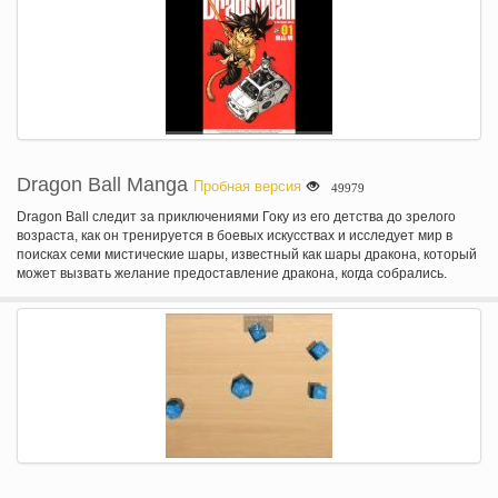
Dragon Ball Manga
Пробная версия
49979
Dragon Ball следит за приключениями Гоку из его детства до зрелого
возраста, как он тренируется в боевых искусствах и исследует мир в
поисках семи мистические шары, известный как шары дракона, который
может вызвать желание предоставление дракона, когда собрались.
Вдоль его пути Гоку делает несколько друзей и бои самые
разнообразные злодеи, многие из которых также искать дракона
шарики для их собственных желаний.