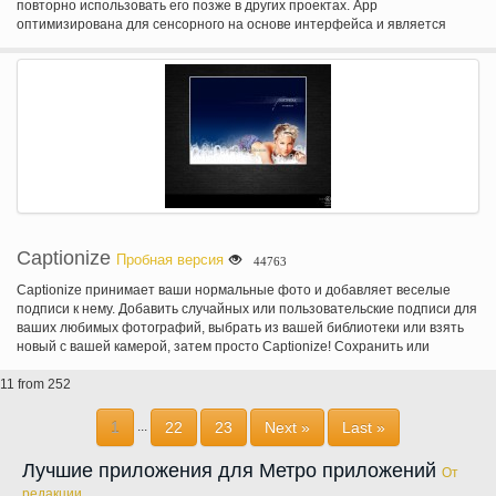
повторно использовать его позже в других проектах. App
оптимизирована для сенсорного на основе интерфейса и является
идеальным компаньоном для просмотра вашего кода на ходу.
Captionize
Пробная версия
44763
Captionize принимает ваши нормальные фото и добавляет веселые
подписи к нему. Добавить случайных или пользовательские подписи для
ваших любимых фотографий, выбрать из вашей библиотеки или взять
новый с вашей камерой, затем просто Captionize! Сохранить или
поделиться своими фотографиями на Twitter, Facebook, почты или
11 from 252
других приложений мгновенно от доли очарования.
1
22
23
Next »
Last »
...
Лучшие приложения для Метро приложений
От
редакции