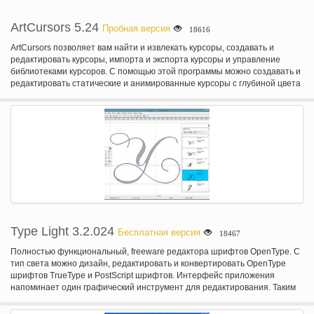
ArtCursors 5.24
Пробная версия
18616
ArtCursors позволяет вам найти и извлекать курсоры, создавать и
редактировать курсоры, импорта и экспорта курсоры и управление
библиотеками курсоров. С помощью этой программы можно создавать и
редактировать статические и анимированные курсоры с глубиной цвета
до 32-bit True Color. ArtCursors содержит различные краски инструменты,
включая расширение градиентные заливки. Вы можете импортировать
курсоры с изображение, значок и библиотеки файлов и исполняемых
файлов.
Type Light 3.2.024
Бесплатная версия
18467
Полностью функциональный, freeware редактора шрифтов OpenType. С
тип света можно дизайн, редактировать и конвертировать OpenType
шрифтов TrueType и PostScript шрифтов. Интерфейс приложения
напоминает один графический инструмент для редактирования. Таким
образом можно создать новый шрифт путем создания системы метрик
(TrueType или PostScript), фамилии, sub семьи, полное имя и сведения