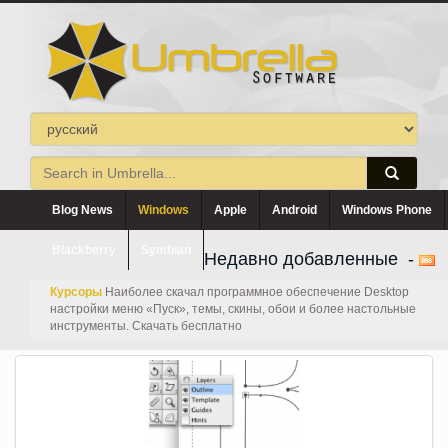
Blog News
Windows
Apple
Android
Windows Phone
Blackberry
Symbian
Недавно добавленные -
Курсоры
Наиболее скачал программное обеспечение Desktop
настройки меню «Пуск», темы, скины, обои и более настольные
инструменты. Скачать бесплатно