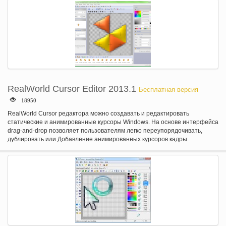
RealWorld Cursor Editor 2013.1
Бесплатная версия
18950
RealWorld Cursor редактора можно создавать и редактировать
статические и анимированные курсоры Windows. На основе интерфейса
drag-and-drop позволяет пользователям легко переупорядочивать,
дублировать или Добавление анимированных курсоров кадры.
Изображения в курсоры могут быть изменены путем рисования
инструменты, такие как линии, кривые, прямоугольники или эллипсы.
Приложение содержит несколько предопределенных фильтров,
охватывающих коррекции цвета, резкость, смягчение, размытие
движения и другие эффекты.