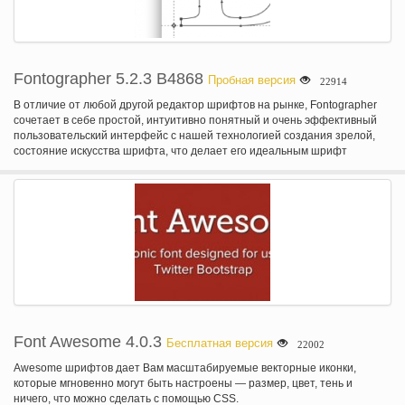
Fontographer 5.2.3 B4868
Пробная версия
22914
В отличие от любой другой редактор шрифтов на рынке, Fontographer
сочетает в себе простой, интуитивно понятный и очень эффективный
пользовательский интерфейс с нашей технологией создания зрелой,
состояние искусства шрифта, что делает его идеальным шрифт
редактора для графических дизайнеров, специалистов АКДС,
каллиграфов и типа дизайнеров, которые делают не с погружение в
технические детали создания шрифта.
Font Awesome 4.0.3
Бесплатная версия
22002
Awesome шрифтов дает Вам масштабируемые векторные иконки,
которые мгновенно могут быть настроены — размер, цвет, тень и
ничего, что можно сделать с помощью CSS.