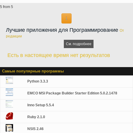
Уникальная технология делает задачи создания совершенно новых
5 from 5
объектов, настройки существующих и преобразования EXE MSI
полностью автоматические, легким и предсказуемым.
1
Лучшие приложения для Программирование
От
редакции
См. подробнее
Есть в настоящее время нет результатов
Самые популярные программы
Python 3.3.3
EMCO MSI Package Builder Starter Edition 5.0.2.1478
Inno Setup 5.5.4
Ruby 2.1.0
NSIS 2.46