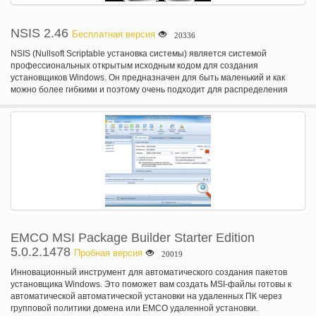
NSIS 2.46
Бесплатная версия
20336
NSIS (Nullsoft Scriptable установка системы) является системой
профессиональных открытым исходным кодом для создания
установщиков Windows. Он предназначен для быть маленький и как
можно более гибкими и поэтому очень подходит для распределения
Интернет. Будучи первый опыт пользователя с вашим продуктом,
стабильной и надежной установки является важным компонентом
успешного программного обеспечения. С НСИ можно создать такие
установщики, которые способны сделать все, что требуется для
установки программного обеспечения. НСИ на основе сценариев и
позволяет создавать логику для обработки даже самых сложных задач
установки. Многие подключаемые модули и скрипты уже доступны:
можно создавать установщики web, общаться с Windows и другие
программные компоненты, установить или обновить общие компоненты
и многое другое.
EMCO MSI Package Builder Starter Edition
5.0.2.1478
Пробная версия
20019
Инновационный инструмент для автоматического создания пакетов
установщика Windows. Это поможет вам создать MSI-файлы готовы к
автоматической автоматической установки на удаленных ПК через
групповой политики домена или EMCO удаленной установки.