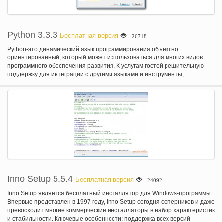
Python 3.3.3
Бесплатная версия
26718
Python-это динамический язык программирования объектно
ориентированный, который может использоваться для многих видов
программного обеспечения развития. К услугам гостей решительную
поддержку для интеграции с другими языками и инструменты,
поставляется с обширной стандартных библиотек и могут быть
извлечены в течение нескольких дней. Многие программисты Python
отчет значительные производительности и чувствовать язык поощряет
развитие более высокого качества, более простой в сопровождении код.
Python работает на Windows, Linux/Unix, Mac OS X, OS/2, Amiga,
карманных компьютеров Palm и Nokia мобильных телефонов. Python
также была портирована на виртуальных машин Java и .NET. Python
распространяется под лицензией OSI-утвержден открытым исходным
кодом, что делает его свободно использовать, даже для коммерческих
продуктов.
Inno Setup 5.5.4
Бесплатная версия
24092
Inno Setup является бесплатный инсталлятор для Windows-программы.
Впервые представлен в 1997 году, Inno Setup сегодня соперников и даже
превосходит многие коммерческие инсталляторы в набор характеристик
и стабильности. Ключевые особенности: поддержка всех версий