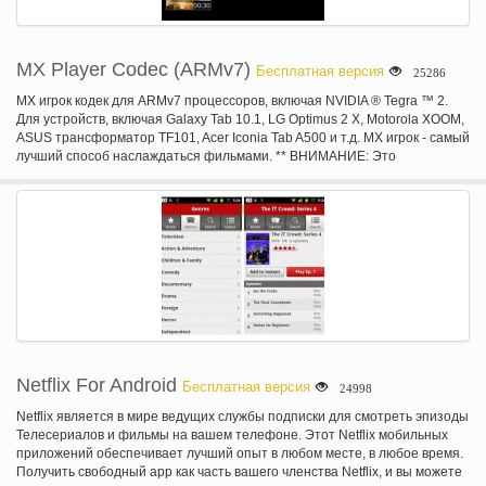
MX Player Codec (ARMv7)
Бесплатная версия
25286
MX игрок кодек для ARMv7 процессоров, включая NVIDIA ® Tegra ™ 2.
Для устройств, включая Galaxy Tab 10.1, LG Optimus 2 X, Motorola XOOM,
ASUS трансформатор TF101, Acer Iconia Tab A500 и т.д. MX игрок - самый
лучший способ наслаждаться фильмами. ** ВНИМАНИЕ: Это
программный компонент для MX игрока, поэтому, MX игрок должен быть
установлен первым. MX игрок будет проверить ваше устройство и
показать вам лучшие, соответствующий кодек автоматически при
необходимости. Вам не нужно устанавливать кодеки, если игрок MX
просит вас сделать это.
Netflix For Android
Бесплатная версия
24998
Netflix является в мире ведущих службы подписки для смотреть эпизоды
Телесериалов и фильмы на вашем телефоне. Этот Netflix мобильных
приложений обеспечивает лучший опыт в любом месте, в любое время.
Получить свободный app как часть вашего членства Netflix, и вы можете