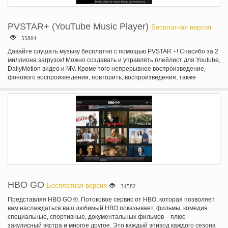
PVSTAR+ (YouTube Music Player)
Бесплатная версия
55804
Давайте слушать музыку бесплатно с помощью PVSTAR +! Спасибо за 2
миллиона загрузок! Можно создавать и управлять плейлист для Youtube,
DailyMotion видео и MV. Кроме того непрерывное воспроизведение,
фонового воспроизведения, повторить, воспроизведения, также
поддерживаются. Основные особенности заключаются в следующем.
-Поиск видео (YouTube, DailyMotion, NicoVideo) - голосовой поиск - поиск
Youtube плейлисты - Поиск Youtube каналы - поиск категории - плейлист
воспроизведения - фоновое воспроизведение - повторить
воспроизведение - Shuffle воспроизведения - Mylist (до 100) - Обои на
Mylist - резервного копирования Mylist - редактировать видео название и
резюме - таймер сна - популярные видео рейтинг - музыки -
#NowPlaying, временная шкала воспроизведения на щебетать -
чирикать видео - видео кэш функция - низкого качества режим (для
медленных сетях) - автоматически остановить когда наушники
отключается. -Открыть в PVSTAR при открытии URL-адреса в других
app. - Импорт плейлистов с Youtube или NicoVideo. -Просмотр похожие
HBO GO
Бесплатная версия
34582
видео - виджет - простое управление - система также поддерживает
Android 4/3
Представляя HBO GO ®. Потоковое сервис от HBO, которая позволяет
вам наслаждаться ваш любимый HBO показывает, фильмы, комедия
специальные, спортивные, документальных фильмов – плюс
закулисный экстра и многое другое. Это каждый эпизод каждого сезона