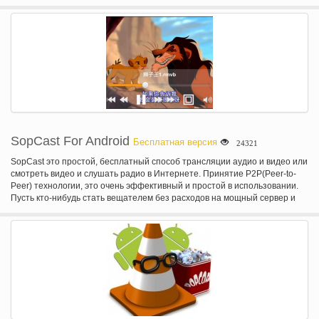
мгновенно смотреть тысячи телевизионных эпизодов & фильмов на
вашем телефоне. Если вы не Netflix член знак вверх для Netflix и начать
пользоваться сразу на вашем телефоне с нашими один месяц
бесплатной пробной версии.
SopCast For Android
Бесплатная версия
24321
SopCast это простой, бесплатный способ трансляции аудио и видео или
смотреть видео и слушать радио в Интернете. Принятие P2P(Peer-to-
Peer) технологии, это очень эффективный и простой в использовании.
Пусть кто-нибудь стать вещателем без расходов на мощный сервер и
огромные полосы пропускания. СОП-это аббревиатура для потоковой
передачи через P2P. SopCast это Потоковое прямое вещание система,
основанная на P2P. Ядро-это протокол связи, производимые Sopcast
команда, которая называется sop: / /, или SoP технологий. Основные
характеристики:-Слову P2P технологии. Доля данных среди всех
зрителей, сделать канал более доступным и стабильным. Минимальная
задержка в P2P потоковое рынке. Быстрая буферизация. 10-30секунд.
NAT и Firewall технология прохождения пройти 90% P2P барьеров.
Создание собственных каналов и трансляции через Интернет.