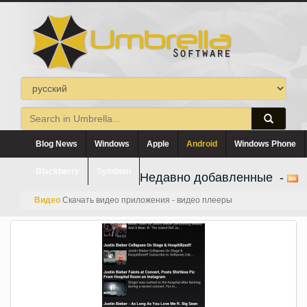
Blog News
Windows
Apple
Android
Windows Phone
Blackberry
Symbian
Недавно добавленные -
Видео
Скачать видео приложения - видео плееры