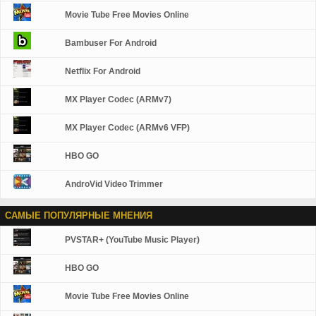
наушники контроля, обложки и полный аудио
Movie Tube Free Movies Online
Медиатека.
Bambuser For Android
Netflix For Android
MX Player Codec (ARMv7)
MX Player Codec (ARMv6 VFP)
HBO GO
AndroVid Video Trimmer
САМЫЕ ПОПУЛЯРНЫЕ МНЕНИЯ
PVSTAR+ (YouTube Music Player)
HBO GO
Movie Tube Free Movies Online