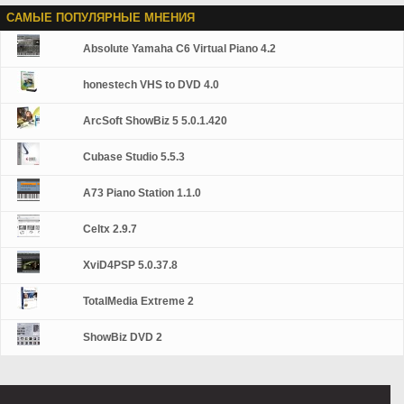
САМЫЕ ПОПУЛЯРНЫЕ МНЕНИЯ
Absolute Yamaha C6 Virtual Piano 4.2
honestech VHS to DVD 4.0
ArcSoft ShowBiz 5 5.0.1.420
Cubase Studio 5.5.3
A73 Piano Station 1.1.0
Celtx 2.9.7
XviD4PSP 5.0.37.8
TotalMedia Extreme 2
ShowBiz DVD 2