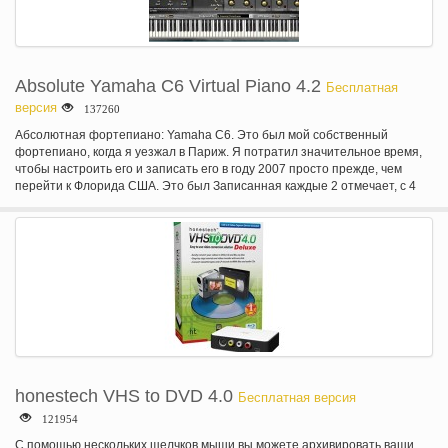
Absolute Yamaha C6 Virtual Piano 4.2
Бесплатная
версия
137260
Абсолютная фортепиано: Yamaha C6. Это был мой собственный
фортепиано, когда я уезжал в Париж. Я потратил значительное время,
чтобы настроить его и записать его в году 2007 просто прежде, чем
перейти к Флорида США. Это был Записанная каждые 2 отмечает, с 4
уровня скорости. V4 ввести гладкой crossface между каждым слоем для
более плавного перехода между каждым слоем скорости. Мне нравится
общий звук это фортепиано доставить. Самые высококлассные дорогие
рояли имеют большой звук, но весьма Специальный и отличается от
пианино людей использует часто. Для меня этот звук является
реальный звук фортепиано, пианино, я узнал ключевые особенности
пианино Yamaha C6. На основе очень оптимизированное высокое
качество звука банка и его фантастические звуки. Творчество:
особенности абсолютной фортепиано, Звуковая скульптура фильтр
специально для него, что на самом деле 3 полосы мощных стеллажи
фильтр, настроенный на «лепить» фортепиано древесины. Легко можно
создать теплое или старые пианино, рэгтайм или классическое
honestech VHS to DVD 4.0
Бесплатная версия
звучание. Эффекты: в каждый плагин у вас есть набор эффектов, но,
121954
абсолютный фортепиано имеет специфические, только для этого
пианино. Ревербератор теплое, очень мощный и не будет добавлять
С помощью нескольких щелчков мыши вы можете архивировать ваши