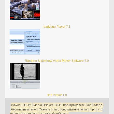
Ladybug Player 7.1
Random Slideshow Video Player Software 7.0
Bolt Player 1.0
скачать
GOM
Media
Player
3GP
проигрыватель
avi
плеер
бесплатный
mkv
Скачать
rmvb
бесплатные
wmv
mp4
игр
ок
mpg
кодек
vob
кодека
GomPlayer