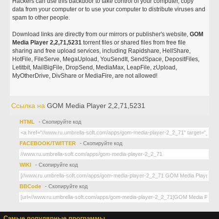
Hackers can use this backdoor to take control of your computer, copy
data from your computer or to use your computer to distribute viruses and
spam to other people.
Download links are directly from our mirrors or publisher's website,
GOM
Media Player 2,2,71,5231
torrent files or shared files from free file
sharing and free upload services, including Rapidshare, HellShare,
HotFile, FileServe, MegaUpload, YouSendIt, SendSpace, DepositFiles,
Letitbit, MailBigFile, DropSend, MediaMax, LeapFile, zUpload,
MyOtherDrive, DivShare or MediaFire, are not allowed!
Ссылка на
GOM Media Player 2,2,71,5231
HTML
- Скопируйте код
FACEBOOK/TWITTER
- Скопируйте код
WIKI
- Скопируйте код
BBCode
- Скопируйте код
Самые популярные программы