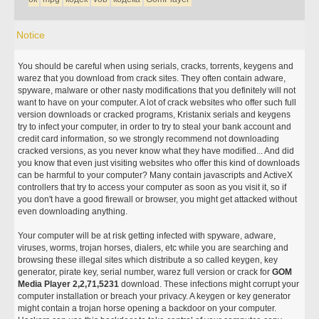
Notice
You should be careful when using serials, cracks, torrents, keygens and
warez that you download from crack sites. They often contain adware,
spyware, malware or other nasty modifications that you definitely will not
want to have on your computer. A lot of crack websites who offer such full
version downloads or cracked programs, Kristanix serials and keygens
try to infect your computer, in order to try to steal your bank account and
credit card information, so we strongly recommend not downloading
cracked versions, as you never know what they have modified... And did
you know that even just visiting websites who offer this kind of downloads
can be harmful to your computer? Many contain javascripts and ActiveX
controllers that try to access your computer as soon as you visit it, so if
you don't have a good firewall or browser, you might get attacked without
even downloading anything.
Your computer will be at risk getting infected with spyware, adware,
viruses, worms, trojan horses, dialers, etc while you are searching and
browsing these illegal sites which distribute a so called keygen, key
generator, pirate key, serial number, warez full version or crack for
GOM
Media Player 2,2,71,5231
download. These infections might corrupt your
computer installation or breach your privacy. A keygen or key generator
might contain a trojan horse opening a backdoor on your computer.