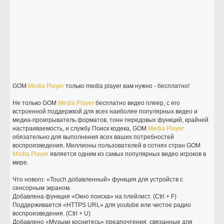
GOM
Media
Player
только media player вам нужно - бесплатно!
Не только GOM
Media
Player
бесплатно видео плеер, с его
встроенной поддержкой для всех наиболее популярных видео и
медиа-проигрыватель форматов, тонн передовых функций, крайней
настраиваемость, и службу Поиск кодека, GOM
Media
Player
обязательно для выполнения всех ваших потребностей
воспроизведения. Миллионы пользователей в сотнях стран GOM
Media
Player
является одним из самых популярных видео игроков в
мире.
Что нового: «Touch добавленный» функция для устройств с
сенсорным экраном.
Добавлена функция «Окно поиска» на плейлист. (Ctrl + F)
Поддерживается «HTTPS URL» для youtube или чистое радио
воспроизведения. (Ctrl + U)
Добавлено «Музыки коснитесь» предпочтения, связанные для