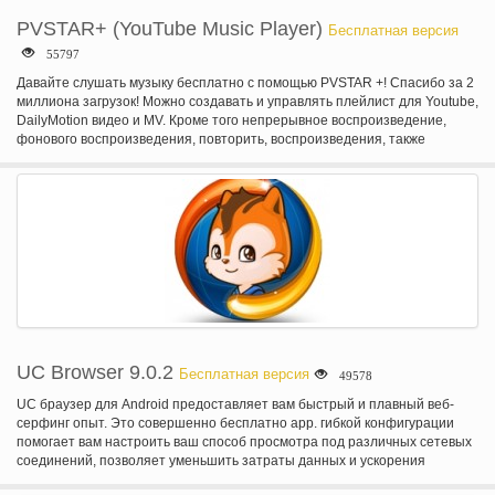
PVSTAR+ (YouTube Music Player)
Бесплатная версия
55797
Давайте слушать музыку бесплатно с помощью PVSTAR +! Спасибо за 2
миллиона загрузок! Можно создавать и управлять плейлист для Youtube,
DailyMotion видео и MV. Кроме того непрерывное воспроизведение,
фонового воспроизведения, повторить, воспроизведения, также
поддерживаются. Основные особенности заключаются в следующем.
-Поиск видео (YouTube, DailyMotion, NicoVideo) - голосовой поиск - поиск
Youtube плейлисты - Поиск Youtube каналы - поиск категории - плейлист
воспроизведения - фоновое воспроизведение - повторить
воспроизведение - Shuffle воспроизведения - Mylist (до 100) - Обои на
Mylist - резервного копирования Mylist - редактировать видео название и
резюме - таймер сна - популярные видео рейтинг - музыки -
#NowPlaying, временная шкала воспроизведения на щебетать -
чирикать видео - видео кэш функция - низкого качества режим (для
медленных сетях) - автоматически остановить когда наушники
отключается. -Открыть в PVSTAR при открытии URL-адреса в других
app. - Импорт плейлистов с Youtube или NicoVideo. -Просмотр похожие
UC Browser 9.0.2
Бесплатная версия
49578
видео - виджет - простое управление - система также поддерживает
Android 4/3
UC браузер для Android предоставляет вам быстрый и плавный веб-
серфинг опыт. Это совершенно бесплатно app. гибкой конфигурации
помогает вам настроить ваш способ просмотра под различных сетевых
соединений, позволяет уменьшить затраты данных и ускорения
загрузки с сжатие страницы. Ключевые слова: браузер для android,