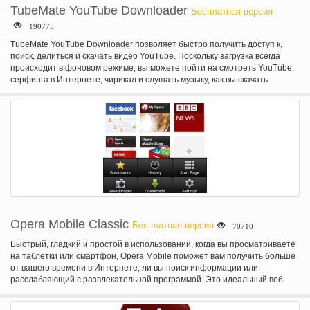
TubeMate YouTube Downloader
Бесплатная версия
190775
TubeMate YouTube Downloader позволяет быстро получить доступ к,
поиск, делиться и скачать видео YouTube. Поскольку загрузка всегда
происходит в фоновом режиме, вы можете пойти на смотреть YouTube,
серфинга в Интернете, чирикал и слушать музыку, как вы скачать.
Opera Mobile Classic
Бесплатная версия
70710
Быстрый, гладкий и простой в использовании, когда вы просматриваете
на таблетки или смартфон, Opera Mobile поможет вам получить больше
от вашего времени в Интернете, ли вы поиск информации или
расслабляющий с развлекательной программой. Это идеальный веб-
браузера для использования на быстрых сетевых подключений, таких
как Wi-Fi, 3 G и 4 G. Он создан, чтобы сделать большую часть вашего