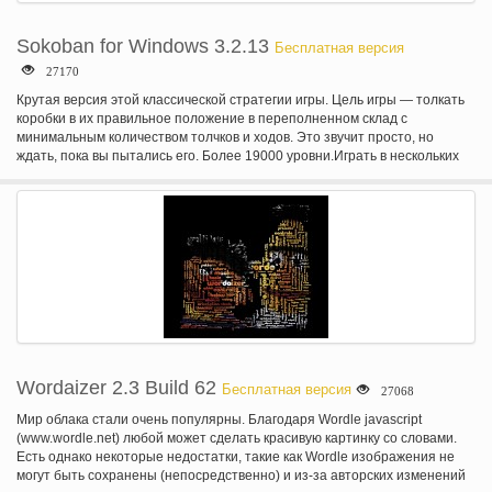
мере достичь шаг 5 для базового понимания использования Cheat
двигателя
Sokoban for Windows 3.2.13
Бесплатная версия
27170
Крутая версия этой классической стратегии игры. Цель игры — толкать
коробки в их правильное положение в переполненном склад с
минимальным количеством толчков и ходов. Это звучит просто, но
ждать, пока вы пытались его. Более 19000 уровни.Играть в нескольких
вкладках. Live обновления новых версий и уровней. Создавайте свои
собственные уровни с редактором уровней. Более чем 30 скины
доступны. Жить скоринга.
Wordaizer 2.3 Build 62
Бесплатная версия
27068
Мир облака стали очень популярны. Благодаря Wordle javascript
(www.wordle.net) любой может сделать красивую картинку со словами.
Есть однако некоторые недостатки, такие как Wordle изображения не
могут быть сохранены (непосредственно) и из-за авторских изменений