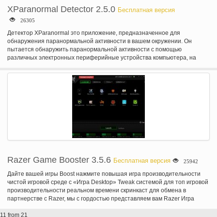
XParanormal Detector 2.5.0
Бесплатная версия
26305
Детектор XParanormal это приложение, предназначенное для
обнаружения паранормальной активности в вашем окружении. Он
пытается обнаружить паранормальной активности с помощью
различных электронных периферийные устройства компьютера, на
котором он выполняется.Он использует вашего существующего
компьютерного оборудования для измерения патологических
изменений и обнаружения вибрации и энергии, чтобы помочь любые
духи с вами общаться. Каждое чтение анализируется из различных
адаптеров, у вас уже есть на вашем компьютере. XParanormal детектор
использует уникальный алгоритм для анализа (на основе быстрого
квантово flux) поток энергии. Чтений от ваш Wifi адаптер или сетевой
адаптер проанализированы для выявления быстрые КВАНТОВЫЕ
флуктуации. Интерпретации чтения отображаются графически в двух
областях и маркеры на радаре (только PRO версия) наряду с числовые
и текстовые надписи, используя ваш голос двигателя windows.
Используйте XParanormal детектор для обнаружения нечетные
Razer Game Booster 3.5.6
Бесплатная версия
25942
изменения в потоке с ваш ноутбук, нетбук или настольный компьютер.
Паранормальные охотники всех типов могут найти аномальных
Дайте вашей игры Boost нажмите повышая игра производительности
областях окружающей их среды где чтение просто не могут быть
чистой игровой среде с «Игра Desktop» Tweak системой для топ игровой
объяснены.Теория о том, что происходит это, что интеллектуальной
производительности реальном времени скринкаст для обмена в
энергии могут быть осведомлены о их способности влиять электроники
партнерстве с Razer, мы с гордостью представляем вам Razer Игра
вашего внутреннего адаптеры. Различные надписи являются
Booster, простое, но мощное решение для того чтобы получить
толкования некоторых чтений из вашего Wifi адаптер или сетевой
11 from 21
абсолютное лучшее исполнение вашей системы и игры. Одним щелчком