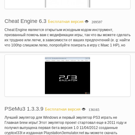
Cheat Engine 6.3
Бесплатная версия
209597
Cheat Engine является открытым исходным кодом инструмент,
призванный помочь вам с модификации игры, так что вы можете сделать
их труднее или легче, в зависимости от ваших предпочтений (e. g: найти
что 100hp слишком легко, попробуйте поиграть в игру с Макс 1 HP), но
также содержит другие полезные инструменты для отладки игры и даже
обычных приложений. Он поставляется с сканер памяти быстро
сканировать для переменных, используемых в игре и позволяет
изменять их, но он также приходит отладчик, дизассемблер, ассемблер,
speedhack, тренер чайник, прямого манипулирования 3D инструменты,
инструменты проверки системы и многое другое. Для новых
пользователей рекомендуется пройти учебник (тот, который
поставляется с Cheat Engine, вы можете найти его в списке программ
после установки) и по крайней мере достичь шаг 5 для базового
понимания использования Cheat Engine. Он ищет значения ввода
пользователем с широким разнообразием вариантов, таких как
«Неизвестный начальное значение» и «Уменьшилось значение»
PSeMu3 1.3.3.9
Бесплатная версия
136165
сканирует. Обмануть двигатель также можно создать автономный
тренеров какую функцию на свои собственные без чит двигателя. Cheat
Лучший эмулятор для Windows и первый эмулятор PS3 играть не
Engine можно также просмотреть разобранного памяти процесса и
Главная brew игры! Этот эмулятор проект стартовал еще в 2011 году и
сделать переоборудование дать пользователю преимущества
получил выпущена первая бета версия 1.0 11/04/2012 созданные
например, бесконечное здоровье, время или боеприпасов. Он также
cryptoxl33t и изданная Playstation3emulator.net вы можете скачать