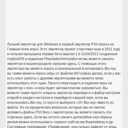
Лучший эмулятор для Windows и первый эмулятор PS3 играть не
Главная brew игры! Этот эмулятор проект стартовал еще в 2011 году
и получил выпущена первая бета версия 1.0 11/04/2012 созданные
cryptoxl33t и изданная Playstation3emulator.net вы можете скачать
эмулятор в нашем разделе загрузки здесь. С помощью этого
эмулятора вы можете играть в оригинальный & копировать Blu-ray,
вы также можете играть игры от файлов ISO (образ диска), если у вас
есть опыт работы с другими эмуляторами вы можете легко
использовать этот один. Просто перетащить и падение игры на
эмулятор «.exe» и игра будет автоматически загружаться. Вы
можете также просто открыть эмулятор перейдите к файлу настроек
откройте раздел настроек и перейдите к вашей игре, если вы
использовать Blu-ray, то просто выберите «От Blu-ray» вместо из
файла. Из-за юридических вопросов, которые мы не смогли
добавить файлы PS3 Bios с эмулятором, вы можете скачать эти
отдельно здесь. Если вы хотите скачать games(blue-ray) образы
дисков можно использовать торрент-сайтов как thepiratebay и др.
Системные требования: (Примечание: они сильно зависят от игры