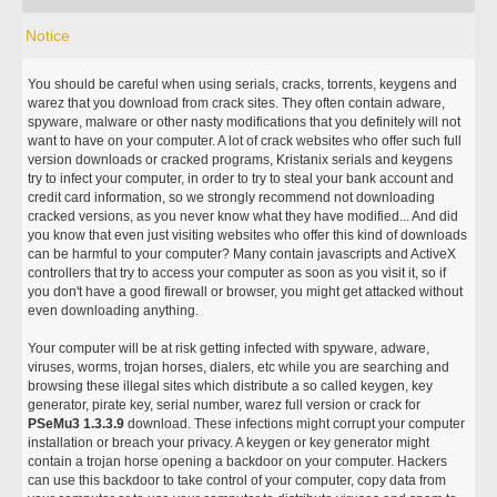
Notice
You should be careful when using serials, cracks, torrents, keygens and
warez that you download from crack sites. They often contain adware,
spyware, malware or other nasty modifications that you definitely will not
want to have on your computer. A lot of crack websites who offer such full
version downloads or cracked programs, Kristanix serials and keygens
try to infect your computer, in order to try to steal your bank account and
credit card information, so we strongly recommend not downloading
cracked versions, as you never know what they have modified... And did
you know that even just visiting websites who offer this kind of downloads
can be harmful to your computer? Many contain javascripts and ActiveX
controllers that try to access your computer as soon as you visit it, so if
you don't have a good firewall or browser, you might get attacked without
even downloading anything.
Your computer will be at risk getting infected with spyware, adware,
viruses, worms, trojan horses, dialers, etc while you are searching and
browsing these illegal sites which distribute a so called keygen, key
generator, pirate key, serial number, warez full version or crack for
PSeMu3 1.3.3.9
download. These infections might corrupt your computer
installation or breach your privacy. A keygen or key generator might
contain a trojan horse opening a backdoor on your computer. Hackers
can use this backdoor to take control of your computer, copy data from