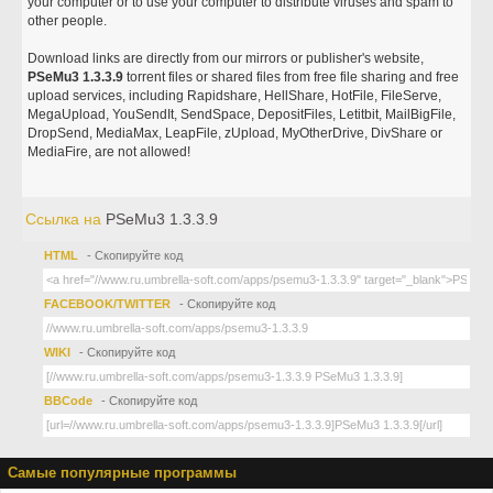
your computer or to use your computer to distribute viruses and spam to
other people.
Download links are directly from our mirrors or publisher's website,
PSeMu3 1.3.3.9
torrent files or shared files from free file sharing and free
upload services, including Rapidshare, HellShare, HotFile, FileServe,
MegaUpload, YouSendIt, SendSpace, DepositFiles, Letitbit, MailBigFile,
DropSend, MediaMax, LeapFile, zUpload, MyOtherDrive, DivShare or
MediaFire, are not allowed!
Ссылка на
PSeMu3 1.3.3.9
HTML
- Скопируйте код
FACEBOOK/TWITTER
- Скопируйте код
WIKI
- Скопируйте код
BBCode
- Скопируйте код
Самые популярные программы