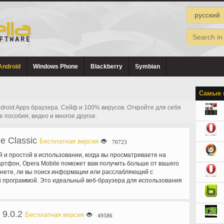
Android
Windows Phone
Blackberry
Symbian
Самые 
roid Apps браузера. Сейф и 100% вирусов. Откройте для себя
е пособия, видео и многое другое.
e Classic
Бесплатная версия
70723
й и простой в использовании, когда вы просматриваете на
артфон, Opera Mobile поможет вам получить больше от вашего
нете, ли вы поиск информации или расслабляющий с
 программой. Это идеальный веб-браузера для использования
ых подключений, таких как Wi-Fi, 3 G и 4 G. Он создан, чтобы
 часть вашего Android устройства! Opera Mobile автоматически
ся к как вы читать, смотреть или взаимодействуют на
 9.0.2
е. Вы будете наслаждаться все ваши любимые сайты, даже
Бесплатная версия
49586
obile. Особенности: - Opera Mobile предлагает