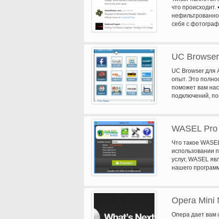
телефонные звонк
что происходит.
нефильтрованное
себя с фотографи
Получите в реал
вдохновения в в
UC Browser
UC Browser для
опыт. Это полно
поможет вам нас
подключений, по
сжатие страницы
мобильный брауз
загрузки браузер
WASEL Pro 
пользователей п
веб-браузер в м
Что такое WASEL
или удалить раз
использовании п
персональной 2.
услуг, WASEL яв
поддержки в авт
нашего программ
страницы: Сэкон
Интернету анони
загруженной инт
помощью WASEL 
загрузки активн
свободно без как
«лучший браузер 
Opera Mini 
ускорить подклю
лодка браузера, 
службы WASEL P
удовлетворен ка
Опера дает вам 
обеспечены... Т