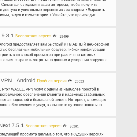
и (мы не сделать это в любом случае) - и др.
 • Связаться с людьми и ваши интересы, чтобы получить
 доступа и уникальные перспективы за кадром. • Выразить
ями, видео и комментарии. • Узнайте, что происходит.
ьном времени рассказы, фотографии, видео, разговоры, идей и
ашей шкале.
 9.3.1
Бесплатная версия
29409
 Android предоставляет вам быстрый и ПЛАВНЫЙ веб-серфинг
стью бесплатный мобильный браузер. Гибкой конфигурации
троить ваш способ просмотра при различных сетевых
зволяет сократить затраты на данных и ускорения загрузки с
. В последней версии поддерживается Android 4.3. • Лучший
ер Awards 2011 • Лучший Android браузер Awards 2012 • Топ
а Android в Google Play в Индии • выбор 400 миллионов
VPN - Android
о всему миру, UC Browser это определенно самый популярный
Пробная версия
28033
ире. Новые возможности: 1. дополнение платформа: добавить
 Pro? WASEL, VPN услуг с одним из наиболее простой в
личные дополнения для получения наиболее опыт просмотра
рограммного обеспечения клиента и надежных стабильных
 Быстрый гласит: бренд новый дизайн для быстро читает,
ляется надежной и безопасной шлюз в Интернет, с помощью
ономном режиме чтения 3. Предварительной загрузки
ного обеспечения и услуг, вы сможете путешествовать по
омите время, имея Следующая страница, предварительно
мно и безопасно через высокоскоростные сети серверов... С
еллигентая(ый) анализа. 4. Фон Загрузка: Держите ваши
Pro VPN сервис, вы можете просматривать в Интернете
ой даже после выхода из браузера. Отзывы от пользователей:
их-либо ограничений, сделать VOIP звонки через Skype и
я использовал в то время. Я пытался Дельфин, хром, Firefox,
Next 7.5.1
чение к Интернету, используя передовые сжатия... С помощью
Бесплатная версия
26301
opera mini и многие другие, и я никогда не мог найти один, что
ro дает вам преимущество в Интернете анонимно и полностью
к дельфин, раньше его замедление невероятную
следующий просмотр фильма о том, что в будущих версиях
оннель между устройством и WASEL VPN серверами шифруется