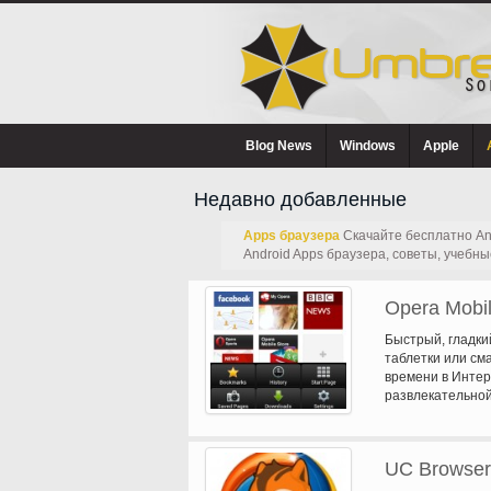
Blog News
Windows
Apple
Недавно добавленные
Apps браузера
Скачайте бесплатно And
Android Apps браузера, советы, учебны
Opera Mobil
Быстрый, гладки
таблетки или см
времени в Интер
развлекательной
на быстрых сетев
сделать большую
приспосабливает
UC Browser
небольшом экран
больше в Opera M