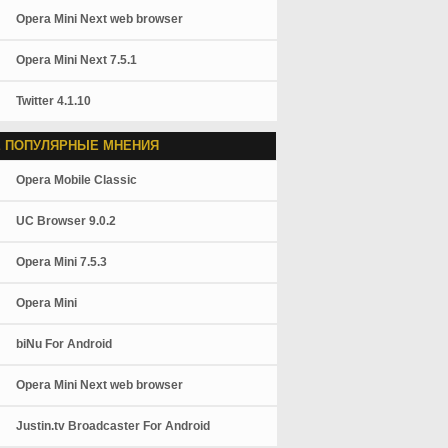
Opera Mini Next web browser
Opera Mini Next 7.5.1
Twitter 4.1.10
 ПОПУЛЯРНЫЕ МНЕНИЯ
Opera Mobile Classic
UC Browser 9.0.2
Opera Mini 7.5.3
Opera Mini
biNu For Android
Opera Mini Next web browser
Justin.tv Broadcaster For Android