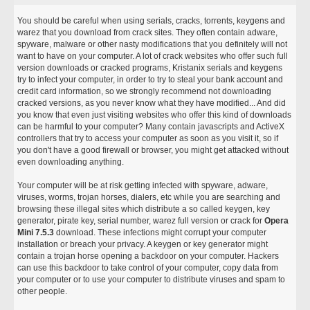
You should be careful when using serials, cracks, torrents, keygens and
warez that you download from crack sites. They often contain adware,
spyware, malware or other nasty modifications that you definitely will not
want to have on your computer. A lot of crack websites who offer such full
version downloads or cracked programs, Kristanix serials and keygens
try to infect your computer, in order to try to steal your bank account and
credit card information, so we strongly recommend not downloading
cracked versions, as you never know what they have modified... And did
you know that even just visiting websites who offer this kind of downloads
can be harmful to your computer? Many contain javascripts and ActiveX
controllers that try to access your computer as soon as you visit it, so if
you don't have a good firewall or browser, you might get attacked without
even downloading anything.
Your computer will be at risk getting infected with spyware, adware,
viruses, worms, trojan horses, dialers, etc while you are searching and
browsing these illegal sites which distribute a so called keygen, key
generator, pirate key, serial number, warez full version or crack for
Opera
Mini 7.5.3
download. These infections might corrupt your computer
installation or breach your privacy. A keygen or key generator might
contain a trojan horse opening a backdoor on your computer. Hackers
can use this backdoor to take control of your computer, copy data from
your computer or to use your computer to distribute viruses and spam to
other people.