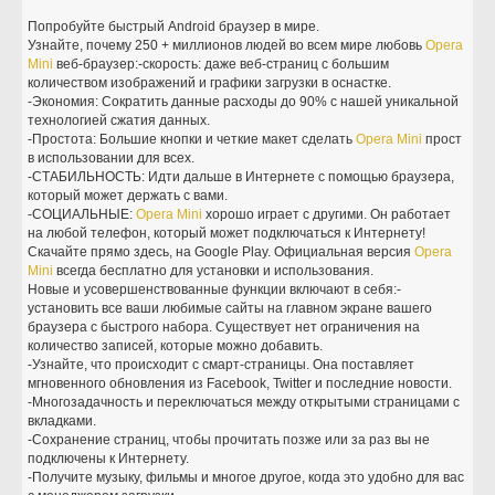
Попробуйте быстрый Android браузер в мире.
Узнайте, почему 250 + миллионов людей во всем мире любовь
Opera
Mini
веб-браузер:-скорость: даже веб-страниц с большим
количеством изображений и графики загрузки в оснастке.
-Экономия: Сократить данные расходы до 90% с нашей уникальной
технологией сжатия данных.
-Простота: Большие кнопки и четкие макет сделать
Opera
Mini
прост
в использовании для всех.
-СТАБИЛЬНОСТЬ: Идти дальше в Интернете с помощью браузера,
который может держать с вами.
-СОЦИАЛЬНЫЕ:
Opera
Mini
хорошо играет с другими. Он работает
на любой телефон, который может подключаться к Интернету!
Скачайте прямо здесь, на Google Play. Официальная версия
Opera
Mini
всегда бесплатно для установки и использования.
Новые и усовершенствованные функции включают в себя:-
установить все ваши любимые сайты на главном экране вашего
браузера с быстрого набора. Существует нет ограничения на
количество записей, которые можно добавить.
-Узнайте, что происходит с смарт-страницы. Она поставляет
мгновенного обновления из Facebook, Twitter и последние новости.
-Многозадачность и переключаться между открытыми страницами с
вкладками.
-Сохранение страниц, чтобы прочитать позже или за раз вы не
подключены к Интернету.
-Получите музыку, фильмы и многое другое, когда это удобно для вас