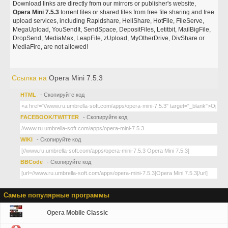
Download links are directly from our mirrors or publisher's website,
Opera Mini 7.5.3
torrent files or shared files from free file sharing and free
upload services, including Rapidshare, HellShare, HotFile, FileServe,
MegaUpload, YouSendIt, SendSpace, DepositFiles, Letitbit, MailBigFile,
DropSend, MediaMax, LeapFile, zUpload, MyOtherDrive, DivShare or
MediaFire, are not allowed!
Ссылка на
Opera Mini 7.5.3
HTML
- Скопируйте код
FACEBOOK/TWITTER
- Скопируйте код
WIKI
- Скопируйте код
BBCode
- Скопируйте код
Самые популярные программы
Opera Mobile Classic