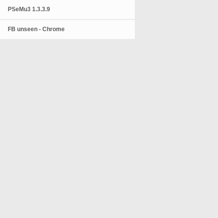
PSeMu3 1.3.3.9
FB unseen - Chrome