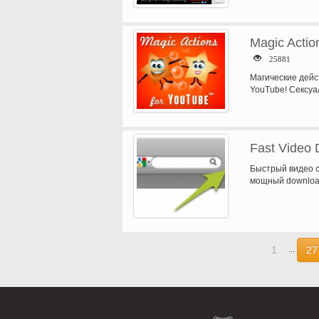
Magic Actio
25881
Магические дейс
YouTube! Сексуа
…
Fast Video 
Быстрый видео с
мощный download
бесплатно…
1
27
...