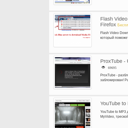
Flash Video
Firefox
Беспл
Flash Video Down
который поможет
…
ProxTube - 
69695
ProxTube - разб
заблокирован! Р
YouTube to 
YouTube to MP3 
MyVideo, треской
Конвертироват