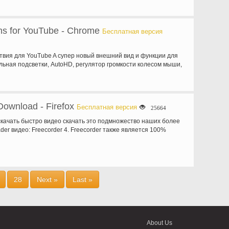
ns for YouTube - Chrome
Бесплатная версия
твия для YouTube A супер новый внешний вид и функции для
льная подсветки, AutoHD, регулятор громкости колесом мыши,
Download - Firefox
Бесплатная версия
25664
качать быстро видео скачать это подмножество наших более
er видео: Freecorder 4. Freecorder также является 100%
28
Next »
Last »
About Us