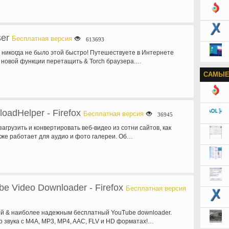
ser
Бесплатная версия
613693
 никогда не было этой быстро! Путешествуете в Интернете
 новой функции перетащить & Torch браузера.…
САМЫЕ
oadHelper - Firefox
Бесплатная версия
36945
агрузить и конвертировать веб-видео из сотни сайтов, как
кже работает для аудио и фото галереи. Об…
e Video Downloader - Firefox
Бесплатная версия
й & наиболее надежным бесплатный YouTube downloader.
о звука с M4A, MP3, MP4, AAC, FLV и HD форматах!…