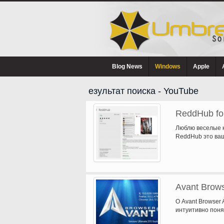
Blog News
Windows
Apple
езультат поиска - YouTube
ReddHub fo
Люблю веселые 
ReddHub это ваш
эволюция…
Avant Brows
О Avant Browser
интуитивно поня
эффективности 