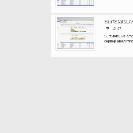
отчеты по…
SurfStatsLiv
13497
SurfStatsLive сл
сервер аналитики
отчеты по…