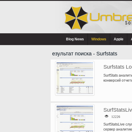
Blog News
Windows
Apple
езультат поиска - Surfstats
Surfstats L
SurfStats анали
конверсий отчет
языках для экра
SurfStatsLiv
12226
SurfStatsLive сл
сервер аналитики